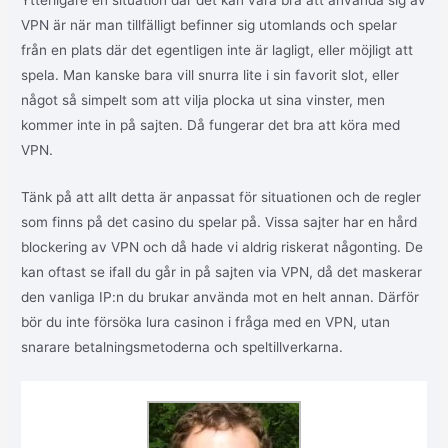
VPN är när man tillfälligt befinner sig utomlands och spelar
från en plats där det egentligen inte är lagligt, eller möjligt att
spela. Man kanske bara vill snurra lite i sin favorit slot, eller
något så simpelt som att vilja plocka ut sina vinster, men
kommer inte in på sajten. Då fungerar det bra att köra med
VPN.
Tänk på att allt detta är anpassat för situationen och de regler
som finns på det casino du spelar på. Vissa sajter har en hård
blockering av VPN och då hade vi aldrig riskerat någonting. De
kan oftast se ifall du går in på sajten via VPN, då det maskerar
den vanliga IP:n du brukar använda mot en helt annan. Därför
bör du inte försöka lura casinon i fråga med en VPN, utan
snarare betalningsmetoderna och speltillverkarna.