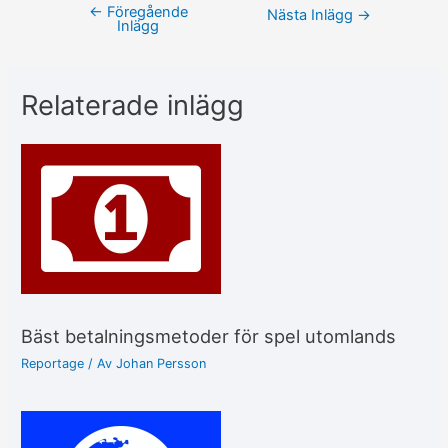
←
Föregående
Inläggsnavigering
Nästa Inlägg
→
Inlägg
Relaterade inlägg
Bäst betalningsmetoder för spel utomlands
Reportage
/ Av
Johan Persson