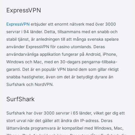
ExpressVPN
ExpressVPN
erbjuder ett enormt nätverk med över 3000
servrar i 94 länder. Detta, tillsammans med en snabb och
stabil tjänst, är anledningen till att många svenska spelare
använder ExpressVPN för casino utomlands. Deras
användarvänliga applikation fungerar på Android, iPhone,
Windows och Mac, med en 30-dagars pengarna-tillbaka-
garanti. Det är en populär VPN bland dem som gillar riktigt
snabba hastigheter, även om det är betydligt dyrare än
Surfshark och NordVPN.
SurfShark
Surfshark har över 3000 servrar i 65 länder, vilket ger dig ett
stort urval när det gäller att ändra din IP-adress. Deras
lättanvända programvara är kompatibel med Windows, Mac,